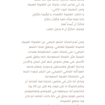
ولـ أبي نواس أبيات عديدة عن القهوة العربية،
ومن أشهرها البيت التالي:-
يا خاطبَ القهوة الصّهباءِ، يا مَهُرها بالرّطلِ
يأخذ منها مِلأَه ذهبا قصّرْتَ بالرّاح
فاحْذَرْ أن تُسمِّعها
فيحلِفَ الكرْمُ أن لا يحملَ العنبَ
ومن أهم قصائد الشعر النبطي عن القهوة العربية،
قصيدة القهوة للقاضي، ويطلق لفظ «الشعر
النبطي» على قصائد العرب المنظومة بلهجات
خليجية، مثل اللهجة السعودية، كما يطلق نفس
الأسم، على بعض نصوص شعر أهل اليمن والأردن
وبادية العراق وفلسطين وسوريا، ويعتبر محمد
العبدالله القاضي التميمي، من أشهر شعراء النبط
في المملكة العربية السعودية.
ويذكر أنه كان في مجلسٍ، تحدوه فيه أصحابه أن
ينظم قصيدةً، لا غزل فيها، ولا تقل عن 30 بيتاً،
فأجابهم أنه سيصغها في قهوتهم ومعاميلهم،
وجلس طويلا يحدق في دلة كانت أمامه، ثم كان
هذا مطلع القصيدة،