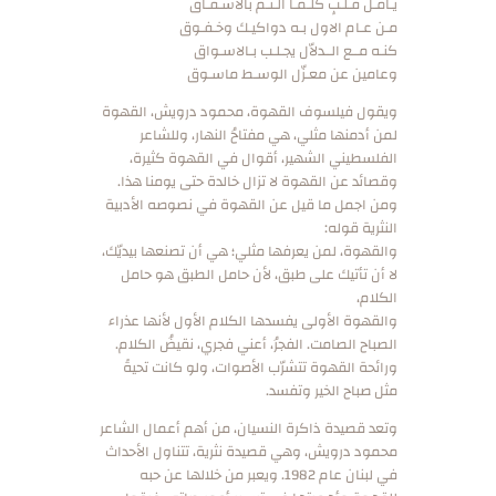
يـامـلّ قـلـبٍ كلـمـا الـتـم بالاشـفـاق
مـن عـام الاول بـه دواكيـك وخـفـوق
كنـه مــع الــدلاّل يجـلـب بـالاسـواق
وعامين عن معـزّل الوسـط ماسـوق
ويقول فيلسوف القهوة، محمود درويش، القهوة
لمن أدمنها مثلي، هي مفتاحُ النهار، وللشاعر
الفلسطيني الشهير، أقوال في القهوة كثيرة،
وقصائد عن القهوة لا تزال خالدة حتى يومنا هذا.
ومن اجمل ما قيل عن القهوة في نصوصه الأدبية
النثرية قوله:
والقهوة، لمن يعرفها مثلي؛ هي أن تصنعها بيديّك،
لا أن تأتيك على طبق، لأن حامل الطبق هو حامل
الكلام،
والقهوة الأولى يفسدها الكلام الأول لأنها عذراء
الصباح الصامت. الفجرُ، أعني فجري، نقيضُ الكلام.
ورائحة القهوة تتشرّب الأصوات، ولو كانت تحيةً
مثل صباح الخير وتفسد.
وتعد قصيدة ذاكرة النسيان، من أهم أعمال الشاعر
محمود درويش، وهي قصيدة نثرية، تتناول الأحداث
في لبنان عام 1982. ويعبر من خلالها عن حبه