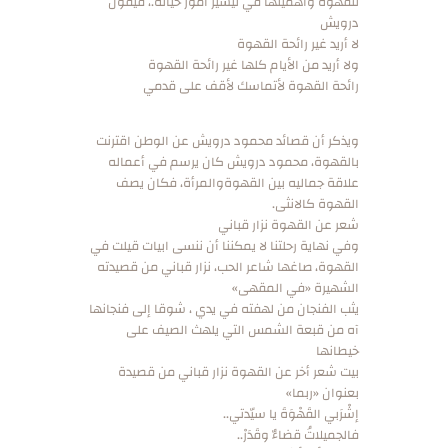
للقهوة وأهميتها في تيسير أمور حياته.، فيقول
درويش
لا أريد غير رائحة القهوة
ولا أريد من الأيام كلها غير رائحة القهوة
رائحة القهوة لأتماسك لأقف على قدمي
ويذكر أن قصائد محمود درويش عن الوطن اقترنت
بالقهوة، محمود درويش كان يرسم في أعماله
علاقة جماليه بين القهوةوالمرأة، فكان يصف
القهوة كالانثى.
شعر عن القهوة نزار قباني
وفي نهاية رحلتنا لا يمكننا أن ننسى ابيات قيلت في
القهوة، صاغها شاعر الحب، نزار قباني من قصيدته
الشهيرة «في المقهى»
يثب الفنجان من لهفته في يدي ، شوقا إلى فنجانها
آه من قبعة الشمس التي يلهث الصيف على
خيطانها
بيت شعر أخر عن القهوة نزار قباني من قصيدة
بعنوان «ربما»
إشْرَبي القَهْوَةَ يا سيّدتي..
فالجميلاتُ قضاءٌ وقَدَرْ..