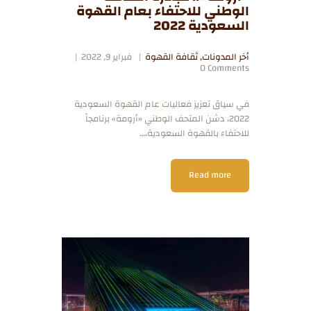
الوطني للاحتفاء بعام القهوة
السعودية 2022
أخر المدونات
,
ثقافة القهوة
فبراير 9, 2022
0
Comments
في سياق تعزيز فعاليات عام القهوة السعودية
2022، دشن المتحف الوطني «أرومة» برنامجاً
للاحتفاء بالقهوة السعودية،…
Read more