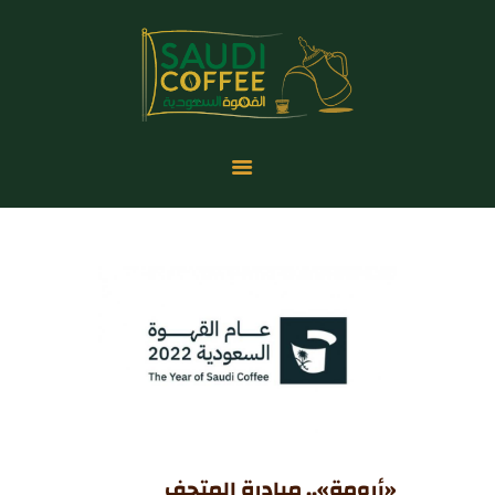
الرئيسية
المتحف الرقمي
المدونة
المناسبات والمعارض
إحصائيات القهوة
من نحن
«أرومة».. مبادرة المتحف